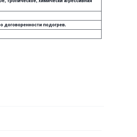
ое, тропическое, химически агрессивная
 по договоренности подогрев.