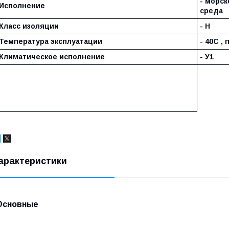
- морск
Исполнение
среда
Класс изоляции
- Н
Температура эксплуатации
- 40С ,
Климатическое исполнение
- У1
арактеристики
Основные