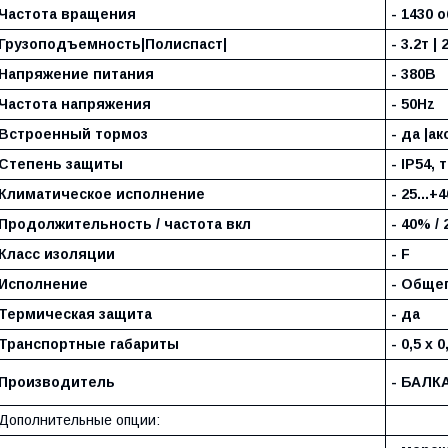
Частота вращения
- 1430 о
Грузоподъемность|Полиспаст|
- 3.2т | 
Напряжение питания
- 380В
Частота напряжения
- 50Hz
Встроенный тормоз
- да |а
Степень защиты
- IP54, 
Климатическое исполнение
- 25...+
Продолжительность / частота вкл
- 40% / 
Класс изоляции
- F
Исполнение
- Обще
Термическая защита
- да
Транспортные габариты
- 0,5 х 0
Производитель
- БАЛК
Дополнительные опции: