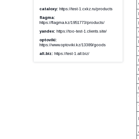
cataloxy
https://test-1.cxkz.ru/products
flagma
https://flagma.kz/1951773/products/
yandex
https://too-test-1.clients.site/
optoviki
https://www.optoviki.kz/13389/goods
all.biz
https://test-1.all.biz/