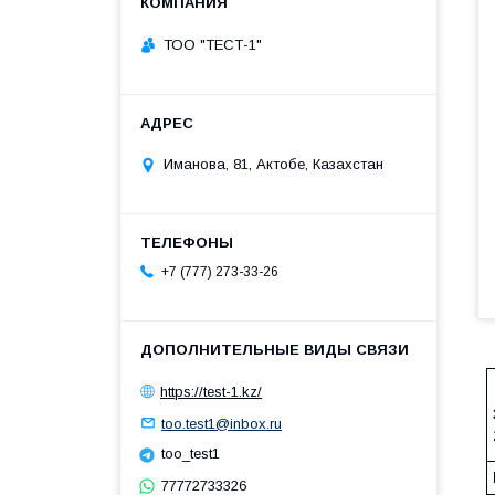
ТОО "ТЕСТ-1"
Иманова, 81, Актобе, Казахстан
+7 (777) 273-33-26
https://test-1.kz/
too.test1@inbox.ru
too_test1
77772733326