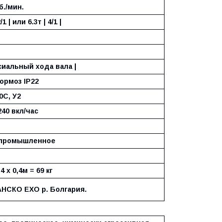
б./мин.
2/1 | или 6.3т | 4/1 |
ксиальный хода вала |
тормоз IP22
40С, У2
240 вкл/час
промышленное
,4 х 0,4м = 69 кг
АНCКО ЕХО р. Болгария.