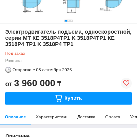
Электродвигатель подъема, односкоростной,
серии MT КЕ 3518Р4ТР1 K 3518P4TP1 КE
3518Р4 ТР1 K 3518P4 TP1
Под заказ
Розница
Отправка с
08 сентября 2026
3 960 000
от
₸
Купить
Описание
Характеристики
Доставка
Оплата
Усл
Описание