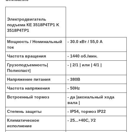
Электродвигатель
подъема КЕ 3518Р4ТР1 K
3518P4TP1
Мощность / Номинальный
- 30.0 кВт / 55,0 А
ток
Частота вращения
- 1440 об./мин.
Грузоподъемность|
- | 2/1 | или | 4/1 |
Полиспаст|
Напряжение питания
- 380В
Частота напряжения
- 50Hz
Встроенный тормоз
- да |аксиальный хода
вала |
Степень защиты
- IP54, тормоз IP22
Климатическое
- 25...+40С, У2
исполнение