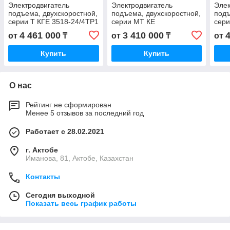
Электродвигатель
Электродвигатель
Элек
подъема, двухскоростной,
подъема, двухскоростной,
подъ
серии T КГЕ 3518-24/4ТР1
серии MT КЕ
сери
KGE 3518-24/4TP1 КГ
3517А24/4ТР1 KE
24/6
4 461 000
3 410 000
от
₸
от
₸
от
3518-24/4 ТР1 KG
3517A24/4TP1 К
K 35
3517А24/4ТР1 K
Купить
Купить
О нас
Рейтинг не сформирован
Менее 5 отзывов за последний год
Работает с 28.02.2021
г. Актобе
Иманова, 81, Актобе, Казахстан
Контакты
Сегодня выходной
Показать весь график работы