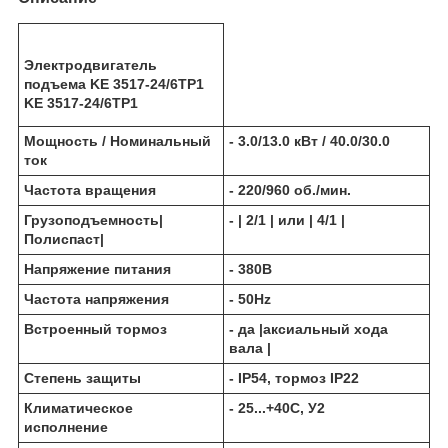
Электродвигатель
подъема KE 3517-24/6ТР1
KE 3517-24/6TP1
Мощность / Номинальный
- 3.0/13.0 кВт / 40.0/30.0
ток
Частота вращения
- 220/960 об./мин.
Грузоподъемность|
- | 2/1 | или | 4/1 |
Полиспаст|
Напряжение питания
- 380В
Частота напряжения
- 50Hz
Встроенный тормоз
- да |аксиальный хода
вала |
Степень защиты
- IP54, тормоз IP22
Климатическое
- 25...+40С, У2
исполнение