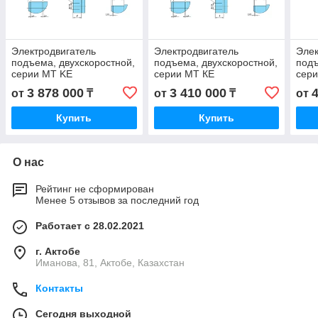
Электродвигатель
Электродвигатель
Элек
подъема, двухскоростной,
подъема, двухскоростной,
подъ
серии MT KE
серии MT КЕ
сери
3517A24/6ТР1 KE
3517А24/4ТР1 KE
24/6
3 878 000
3 410 000
от
₸
от
₸
от
3517A24/6TP1 K
3517A24/4TP1 К
K 35
3517A24/6ТР1 K
3517А24/4ТР1 K
Купить
Купить
О нас
Рейтинг не сформирован
Менее 5 отзывов за последний год
Работает с 28.02.2021
г. Актобе
Иманова, 81, Актобе, Казахстан
Контакты
Сегодня выходной