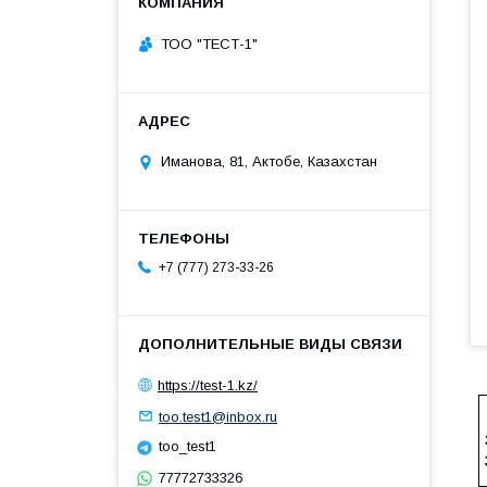
ТОО "ТЕСТ-1"
Иманова, 81, Актобе, Казахстан
+7 (777) 273-33-26
https://test-1.kz/
too.test1@inbox.ru
too_test1
77772733326