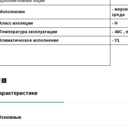
Дополнительные опции:
- морск
Исполнение
среда
Класс изоляции
- Н
Температура эксплуатации
- 40С ,
Климатическое исполнение
- У1
арактеристики
Основные