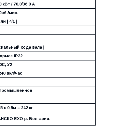
.0 кВт / 70.0/36.0 А
0об./мин.
или | 4/1 |
ксиальный хода вала |
тормоз IP22
40С, У2
240 вкл/час
промышленное
,5 х 0,5м = 242 кг
АНCКО ЕХО р. Болгария.