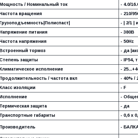
Мощность / Номинальный ток
- 4.0/16
Частота вращения
- 210/95
Грузоподъемность|Полиспаст|
- | 2/1 | 
Напряжение питания
- 380В
Частота напряжения
- 50Hz
Встроенный тормоз
- да |а
Степень защиты
- IP54, 
Климатическое исполнение
- 25...+
Продолжительность / частота вкл
- 40% / 
Класс изоляции
- F
Исполнение
- Обще
Термическая защита
- да
Транспортные габариты
- 0,6 х 0
Производитель
- БАЛК