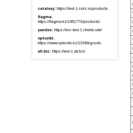
cataloxy
https://test-1.cxkz.ru/products
flagma
https://flagma.kz/1951773/products/
yandex
https://too-test-1.clients.site/
optoviki
https://www.optoviki.kz/13389/goods
all.biz
https://test-1.all.biz/