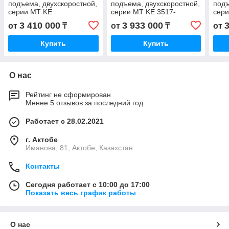
подъема, двухскоростной,
подъема, двухскоростной,
подъ
серии MT KE
серии MT KE 3517-
сер
3317М24/4ТР1 KE
24/6ТР1 KE 3517-24/6TP1
351
3 410 000
3 933 000
от
₸
от
₸
от
3317M24/4TP1 K
K 3517-24/6 ТР1 K 3517-
351
3317М24/4 ТР1 K
24/6
351
Купить
Купить
3317M24/4
О нас
Рейтинг не сформирован
Менее 5 отзывов за последний год
Работает с 28.02.2021
г. Актобе
Иманова, 81, Актобе, Казахстан
Контакты
Сегодня работает с 10:00 до 17:00
Показать весь график работы
О нас