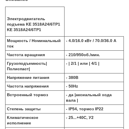
Электродвигатель
подъема KE 3518A24/6ТР1
KE 3518A24/6TP1
Мощность / Номинальный
- 4.0/16.0 кВт / 70.0/36.0 А
ток
Частота вращения
- 210/950об./мин.
Грузоподъемность|
- | 2/1 | или | 4/1 |
Полиспаст|
Напряжение питания
- 380В
Частота напряжения
- 50Hz
Встроенный тормоз
- да |аксиальный хода
вала |
Степень защиты
- IP54, тормоз IP22
Климатическое
- 25...+40С, У2
исполнение