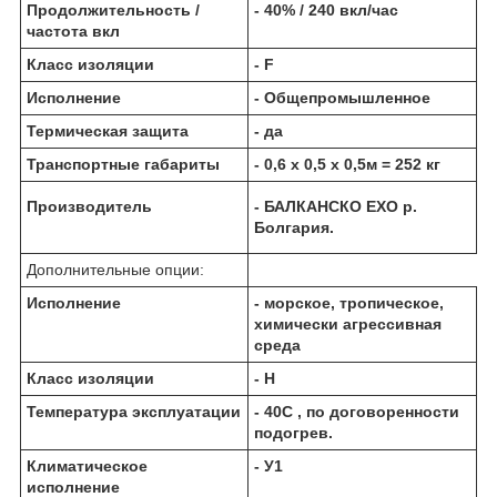
Продолжительность /
- 40% / 240 вкл/час
частота вкл
Класс изоляции
- F
Исполнение
- Общепромышленное
Термическая защита
- да
Транспортные габариты
- 0,6 х 0,5 х 0,5м = 252 кг
Производитель
- БАЛКАНCКО ЕХО р.
Болгария.
Дополнительные опции:
Исполнение
- морское, тропическое,
химически агрессивная
среда
Класс изоляции
- Н
Температура эксплуатации
- 40С , по договоренности
подогрев.
Климатическое
- У1
исполнение