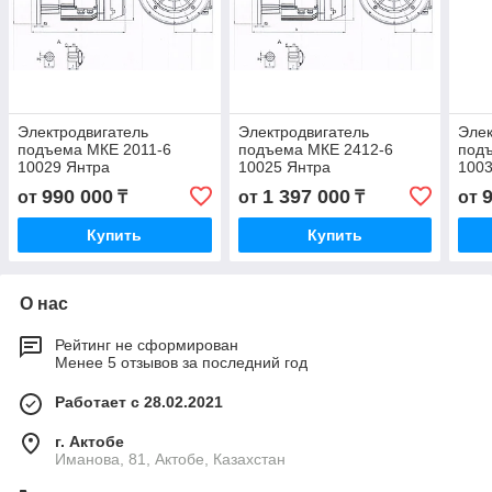
Электродвигатель
Электродвигатель
Элек
подъема МКЕ 2011-6
подъема МКЕ 2412-6
под
10029 Янтра
10025 Янтра
1003
990 000
1 397 000
от
₸
от
₸
от
Купить
Купить
О нас
Рейтинг не сформирован
Менее 5 отзывов за последний год
Работает с 28.02.2021
г. Актобе
Иманова, 81, Актобе, Казахстан