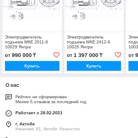
Электродвигатель
Электродвигатель
Элек
подъема МКЕ 2011-6
подъема МКЕ 2412-6
под
10029 Янтра
10025 Янтра
1003
990 000
1 397 000
от
₸
от
₸
от
Купить
Купить
О нас
Рейтинг не сформирован
Менее 5 отзывов за последний год
Работает с 28.02.2021
г. Актобе
Иманова, 81, Актобе, Казахстан