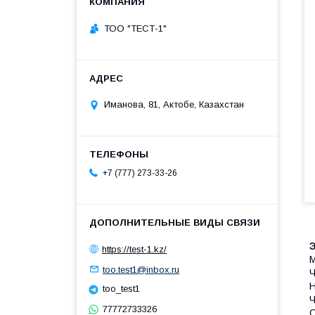
ТОО "ТЕСТ-1"
Иманова, 81, Актобе, Казахстан
+7 (777) 273-33-26
https://test-1.kz/
М
too.test1@inbox.ru
Ч
Н
too_test1
Ч
77772733326
С