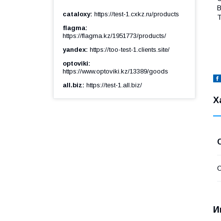
В
cataloxy
https://test-1.cxkz.ru/products
flagma
https://flagma.kz/1951773/products/
yandex
https://too-test-1.clients.site/
optoviki
https://www.optoviki.kz/13389/goods
all.biz
https://test-1.all.biz/
Х
С
И