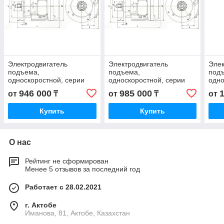
Электродвигатель
Электродвигатель
Элек
подъема,
подъема,
под
односкоростной, серии
односкоростной, серии
одно
VAT, HVAT КВЕ 2002-6
VAT, HVAT КВЕ 3002-6
VAT,
946 000
985 000
от
₸
от
₸
от
Купить
Купить
О нас
Рейтинг не сформирован
Менее 5 отзывов за последний год
Работает с 28.02.2021
г. Актобе
Иманова, 81, Актобе, Казахстан