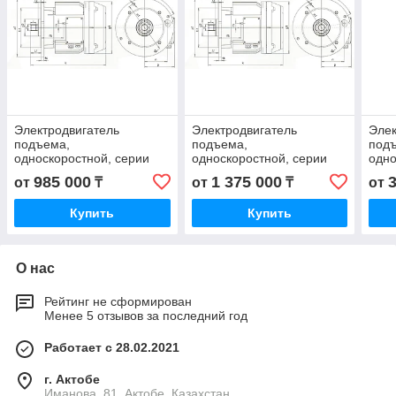
Электродвигатель
Электродвигатель
Элек
подъема,
подъема,
под
односкоростной, серии
односкоростной, серии
одно
VAT, HVAT КВЕ 3002-6
VAT, HVAT КВЕ 4002-6
VAT,
985 000
1 375 000
от
₸
от
₸
от
Купить
Купить
О нас
Рейтинг не сформирован
Менее 5 отзывов за последний год
Работает с 28.02.2021
г. Актобе
Иманова, 81, Актобе, Казахстан