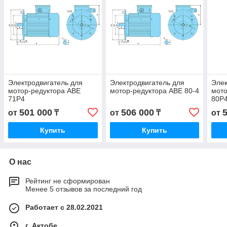
Электродвигатель для
Электродвигатель для
Элек
мотор-редуктора АВЕ
мотор-редуктора АВЕ 80-4
мото
71Р4
80Р
501 000
506 000
от
₸
от
₸
от
Купить
Купить
О нас
Рейтинг не сформирован
Менее 5 отзывов за последний год
Работает с 28.02.2021
г. Актобе