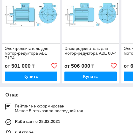
Электродвигатель для
Электродвигатель для
Элек
мотор-редуктора АВЕ
мотор-редуктора АВЕ 80-4
мото
71Р4
501 000
506 000
от
₸
от
₸
от
Купить
Купить
О нас
Рейтинг не сформирован
Менее 5 отзывов за последний год
Работает с 28.02.2021
г. Актобе