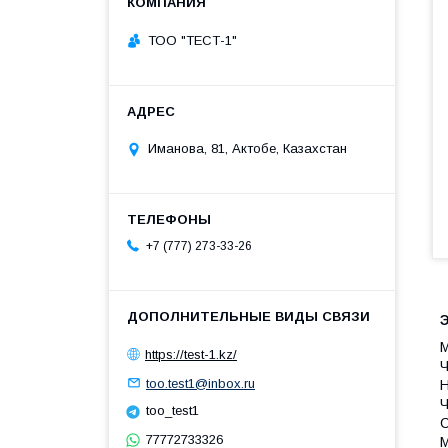
ТОО "ТЕСТ-1"
Иманова, 81, Актобе, Казахстан
+7 (777) 273-33-26
М
https://test-1.kz/
Ч
too.test1@inbox.ru
Н
Ч
too_test1
С
77772733326
М