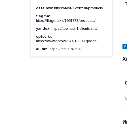
Т
cataloxy
https://test-1.cxkz.ru/products
flagma
https://flagma.kz/1951773/products/
yandex
https://too-test-1.clients.site/
optoviki
https://www.optoviki.kz/13389/goods
all.biz
https://test-1.all.biz/
Х
С
И