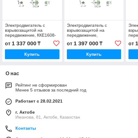
Электродвигатель с
Электродвигатель с
Элек
взрывозащитой на
взрывозащитой на
взры
передвижение, ККЕ1608-
передвижение,
пере
6Ex
ККЕ1608К6Ex
160
1 337 000
1 397 000
от
₸
от
₸
от
Купить
Купить
О нас
Рейтинг не сформирован
Менее 5 отзывов за последний год
Работает с 28.02.2021
г. Актобе
Иманова, 81, Актобе, Казахстан
Контакты