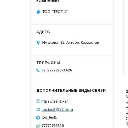
ТОО "ТЕСТ-1"
Иманова, 81, Актобе, Казахстан
+7 (777) 273-33-26
М
https://test-1.kz/
Ч
Н
too.test1@inbox.ru
Ч
too_test1
С
В
77772733326