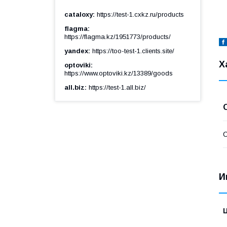
cataloxy
https://test-1.cxkz.ru/products
flagma
https://flagma.kz/1951773/products/
yandex
https://too-test-1.clients.site/
Х
optoviki
https://www.optoviki.kz/13389/goods
all.biz
https://test-1.all.biz/
С
И