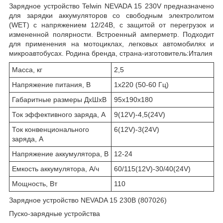
Зарядное устройство Telwin NEVADA 15 230V предназначено
для зарядки аккумуляторов со свободным электролитом
(WET) с напряжением 12/24В, с защитой от перегрузок и
измененной полярности. Встроенный амперметр. Подходит
для применения на мотоциклах, легковых автомобилях и
микроавтобусах. Родина бренда, страна-изготовитель:Италия
Масса, кг
2,5
Напряжение питания, В
1х220 (50-60 Гц)
Габаритные размеры ДхШхВ
95х190х180
Ток эффективного заряда, А
9(12V)-4,5(24V)
Ток конвенционального
6(12V)-3(24V)
заряда, А
Напряжение аккумулятора, В
12-24
Емкость аккумулятора, А/ч
60/115(12V)-30/40(24V)
Мощность, Вт
110
Зарядное устройство NEVADA 15 230В (807026)
Пуско-зарядные устройства