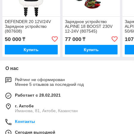
DEFENDER 20 12V/24V
Зарядное устройство
Заря
Зарядное устройство
ALPINE 18 BOOST 230V
ALP
(807608)
12-24V (807545)
50/6
50 000
77 000
107
₸
₸
Купить
Купить
О нас
Рейтинг не сформирован
Менее 5 отзывов за последний год
Работает с 28.02.2021
г. Актобе
Иманова, 81, Актобе, Казахстан
Контакты
Сегодня выходной