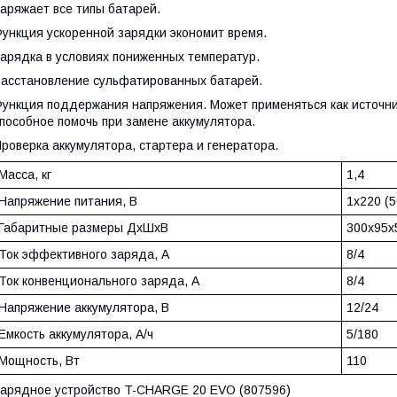
аряжает все типы батарей.
ункция ускоренной зарядки экономит время.
арядка в условиях пониженных температур.
асстановление сульфатированных батарей.
ункция поддержания напряжения. Может применяться как источни
пособное помочь при замене аккумулятора.
роверка аккумулятора, стартера и генератора.
Масса, кг
1,4
Напряжение питания, В
1х220 (5
Габаритные размеры ДхШхВ
300х95х
Ток эффективного заряда, А
8/4
Ток конвенционального заряда, А
8/4
Напряжение аккумулятора, В
12/24
Емкость аккумулятора, А/ч
5/180
Мощность, Вт
110
арядное устройство T-CHARGE 20 EVO (807596)