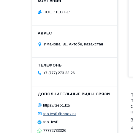
ТОО "ТЕСТ-1"
Иманова, 81, Актобе, Казахстан
+7 (777) 273-33-26
T
T
https://test-1.kz/
с
п
too.test1@inbox.ru
В
too_test1
77772733326