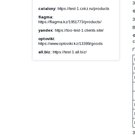
З
cataloxy
https://test-1.cxkz.ru/products
Ф
flagma
З
https://flagma.kz/1951773/products/
В
yandex
https://too-test-1.clients.site/
Ф
optoviki
с
https://www.optoviki.kz/13389/goods
П
all.biz
https://test-1.all.biz/
З