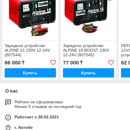
Зарядное устройство
Зарядное устройство
DEF
ALPINE 15 230V 12-24V
ALPINE 18 BOOST 230V
12V/
(807544)
12-24V (807545)
устр
(807
66 000
77 000
62 
₸
₸
Купить
Купить
О нас
Рейтинг не сформирован
Менее 5 отзывов за последний год
Работает с 28.02.2021
г. Актобе