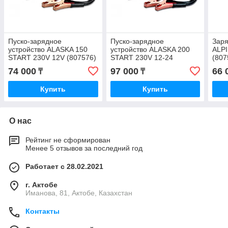
Пуско-зарядное
Пуско-зарядное
Заря
устройство ALASKA 150
устройство ALASKA 200
ALPI
START 230V 12V (807576)
START 230V 12-24
(807
(807577)
74 000
97 000
66 
₸
₸
Купить
Купить
О нас
Рейтинг не сформирован
Менее 5 отзывов за последний год
Работает с 28.02.2021
г. Актобе
Иманова, 81, Актобе, Казахстан
Контакты