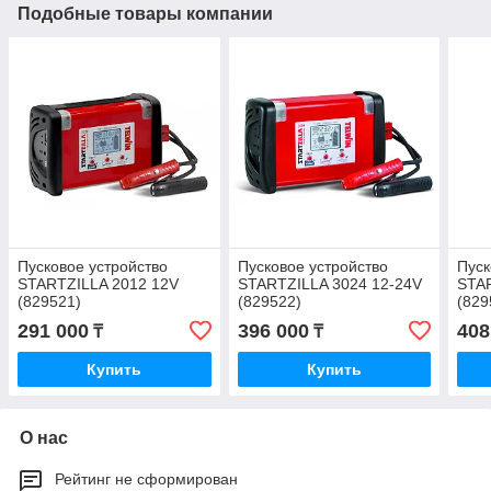
Подобные товары компании
Пусковое устройство
Пусковое устройство
Пуск
STARTZILLA 2012 12V
STARTZILLA 3024 12-24V
STAR
(829521)
(829522)
(829
291 000
396 000
408
₸
₸
Купить
Купить
О нас
Рейтинг не сформирован