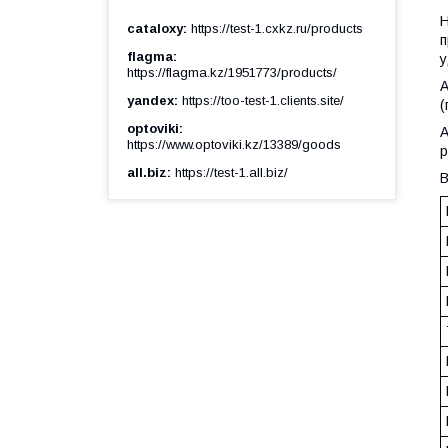
Н
cataloxy
https://test-1.cxkz.ru/products
п
flagma
у
https://flagma.kz/1951773/products/
А
yandex
https://too-test-1.clients.site/
(
optoviki
А
https://www.optoviki.kz/13389/goods
р
all.biz
https://test-1.all.biz/
В