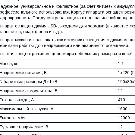
адежное, универсальное и компактное (за счет литиевых аккумуля
рофессионального использования. Корпус аппарата оснащен резин
даропрочность. Предусмотрена защита от неправильной полярнос
ппарат оснащен двумя USB-выходами для зарядки (в качестве «х
планшетов, смартфонов и т.д.).
ппарат можно использовать как источник освещения с двумя мощ
ежимами работы для непрерывного или аварийного освещения.
ысокая концентрация мощности при небольших размерах и весе!
Масса, кг
1,1
Напряжение питания, В
1х220 (5
Габаритные размеры ДхШхВ
190х80х
Напряжение аккумулятора, В
12
Ток на выходе, А
470
Максимальный ток пуска, А
1600
Емкость, мАч
12000
Пусковое напряжение, В
12