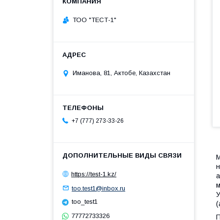
ТОО "ТЕСТ-1"
Иманова, 81, Актобе, Казахстан
+7 (777) 273-33-26
н
https://test-1.kz/
а
м
too.test1@inbox.ru
У
too_test1
(
77772733326