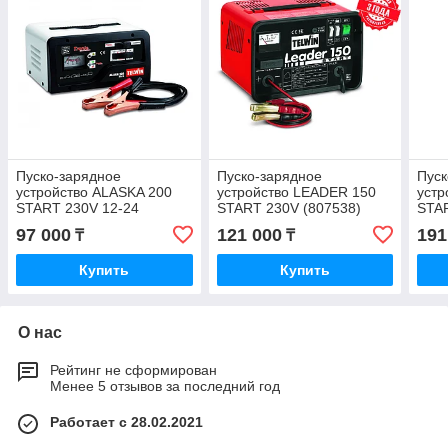
Пуско-зарядное
Пуско-зарядное
Пуск
устройство ALASKA 200
устройство LEADER 150
устр
START 230V 12-24
START 230V (807538)
STA
(807577)
(807
97 000
121 000
191
₸
₸
Купить
Купить
О нас
Рейтинг не сформирован
Менее 5 отзывов за последний год
Работает с 28.02.2021