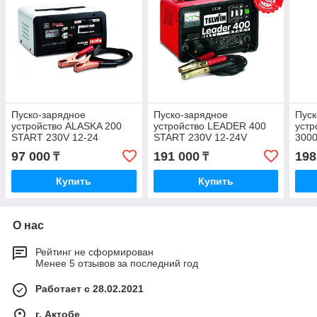
Пуско-зарядное
Пуско-зарядное
Пуск
устройство ALASKA 200
устройство LEADER 400
устр
START 230V 12-24
START 230V 12-24V
3000
(807577)
(807551)
(829
97 000
191 000
198
₸
₸
Купить
Купить
О нас
Рейтинг не сформирован
Менее 5 отзывов за последний год
Работает с 28.02.2021
г. Актобе