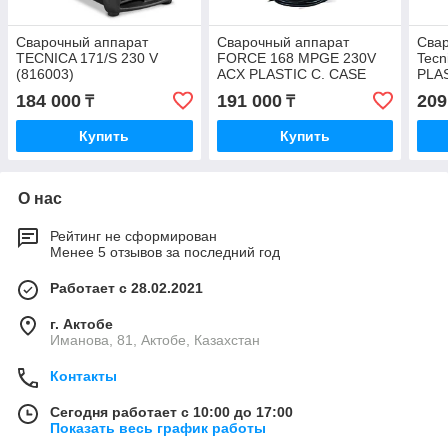
Сварочный аппарат
Сварочный аппарат
Сва
TECNICA 171/S 230 V
FORCE 168 MPGE 230V
Tecn
(816003)
ACX PLASTIC C. CASE
PLAS
(816211)
184 000
191 000
209
₸
₸
Купить
Купить
О нас
Рейтинг не сформирован
Менее 5 отзывов за последний год
Работает с 28.02.2021
г. Актобе
Иманова, 81, Актобе, Казахстан
Контакты
Сегодня работает с 10:00 до 17:00
Показать весь график работы