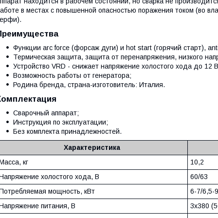
ппарат находится в рабочем состоянии, но сварка не производитс
аботе в местах с повышенной опасностью поражения током (во вла
ерфи).
Преимущества
Функции arc force (форсаж дуги) и hot start (горячий старт), an
Термическая защита, защита от перенапряжения, низкого напр
Устройство VRD - снижает напряжение холостого хода до 12 В
Возможность работы от генератора;
Родина бренда, страна-изготовитель: Италия.
Комплектация
Сварочный аппарат;
Инструкция по эксплуатации;
Без комплекта принадлежностей.
Характеристика
Масса, кг
10,2
Напряжение холостого хода, В
60/63
Потребляемая мощность, кВт
6-7/6,5-
Напряжение питания, В
3х380 (5