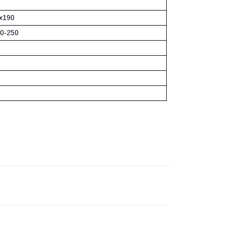
х190
10-250