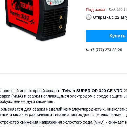
Под заказ
Код:
920-1
Отправка с 22 авг
Купить
+7 (777) 273-33-26
варочный инверторный аппарат
Telwin SUPERIOR 320 CE VRD
23
варки (MMA) и сварки неплавящимся электродом в среде защитных 
озбуждением дуги касанием.
рименяется для сварки изделий из малоуглеродистых, низколеги
тали и сплавов различными типами электродов: с целлюлозным, 
стройство снижения напряжения холостого хода (VRD) - снижает н