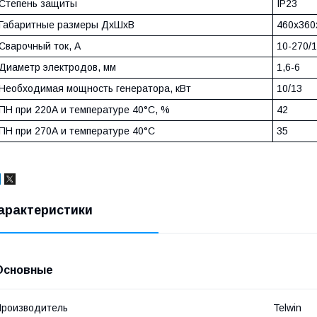
Степень защиты
IP23
Габаритные размеры ДхШхВ
460х360
Сварочный ток, А
10-270/
Диаметр электродов, мм
1,6-6
Необходимая мощность генератора, кВт
10/13
ПН при 220А и температуре 40°С, %
42
ПН при 270А и температуре 40°С
35
арактеристики
Основные
роизводитель
Telwin