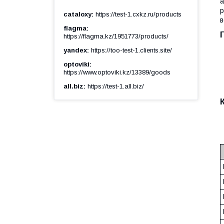
а
р
cataloxy
https://test-1.cxkz.ru/products
в
flagma
https://flagma.kz/1951773/products/
yandex
https://too-test-1.clients.site/
optoviki
https://www.optoviki.kz/13389/goods
all.biz
https://test-1.all.biz/