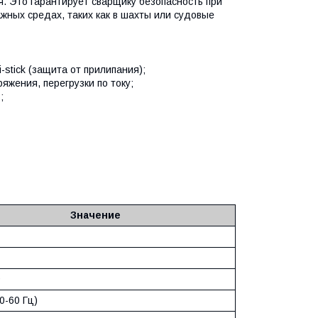
я. Это гарантирует сварщику безопасность при
жных средах, таких как в шахты или судовые
ti-stick (защита от прилипания);
яжения, перегрузки по току;
;
Значение
9
0-60 Гц)