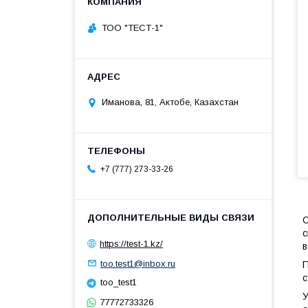
ТОО "ТЕСТ-1"
Иманова, 81, Актобе, Казахстан
+7 (777) 273-33-26
С
с
https://test-1.kz/
в
too.test1@inbox.ru
П
с
too_test1
У
77772733326