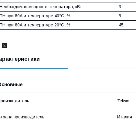
Необходимая мощность генератора, кВт
3
ПН при 80А и температуре 40°С, %
5
ПН при 80А и температуре 20°С, %
45
арактеристики
Основные
роизводитель
Telwin
трана производитель
Италия