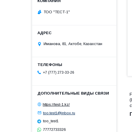
ТОО "ТЕСТ-1"
Иманова, 81, Актобе, Казахстан
+7 (777) 273-33-26
F
(
https://test-1.kz/
с
too.test1@inbox.ru
too_test1
77772733326