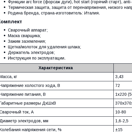
Функции arc force (форсаж дуги), hot start (горячий старт), anti
Термическая защита, защита от перенапряжения, низкого напр
Родина бренда, страна-изготовитель: Италия.
Комплект
Сварочный аппарат;
Маска сварщика;
Зажим заземления;
Щетка/молоток для удаления шлака;
Держатель электродов;
Инструкция по эксплуатации.
Характеристика
Масса, кг
3,43
Напряжение холостого хода, В
72
Напряжение питания, В
1х220 (5
Габаритные размеры ДхШхВ
370x370
Сварочный ток, А
10-80
Диаметр электродов, мм
1,6-2,5
Колебания напряжения сети, %
±15