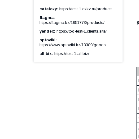
cataloxy
https://test-1.cxkz.ru/products
flagma
https://flagma.kz/1951773/products/
yandex
https://too-test-1.clients.site/
optoviki
https://www.optoviki.kz/13389/goods
all.biz
https://test-1.all.biz/