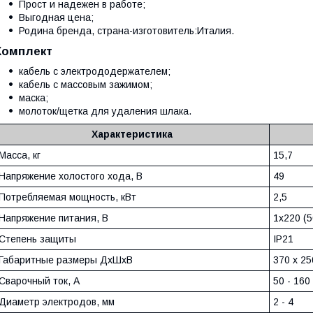
Прост и надежен в работе;
Выгодная цена;
Родина бренда, страна-изготовитель:Италия.
Комплект
кабель с электрододержателем;
кабель с массовым зажимом;
маска;
молоток/щетка для удаления шлака.
Характеристика
Масса, кг
15,7
Напряжение холостого хода, В
49
Потребляемая мощность, кВт
2,5
Напряжение питания, В
1х220 (5
Степень защиты
IP21
Габаритные размеры ДхШхВ
370 x 25
Сварочный ток, А
50 - 160
Диаметр электродов, мм
2 - 4