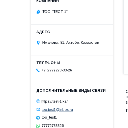
ТОО "ТЕСТ-1"
Иманова, 81, Актобе, Казахстан
+7 (777) 273-33-26
С
п
https://test-1.kz/
з
too.test1@inbox.ru
too_test1
77772733326