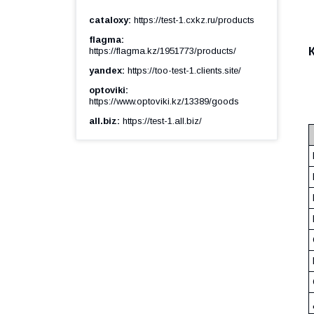
cataloxy
https://test-1.cxkz.ru/products
flagma
https://flagma.kz/1951773/products/
yandex
https://too-test-1.clients.site/
optoviki
https://www.optoviki.kz/13389/goods
all.biz
https://test-1.all.biz/