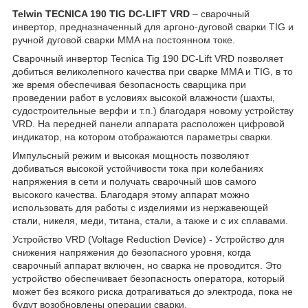
Telwin TECNICA 190 TIG DC-LIFT VRD
– сварочный
инвертор, предназначенный для аргоно-дуговой сварки TIG и
ручной дуговой сварки MMA на постоянном токе.
Сварочный инвертор Tecnica Tig 190 DC-Lift VRD позволяет
добиться великолепного качества при сварке ММA и TIG, в то
же время обеспечивая безопасность сварщика при
проведении работ в условиях высокой влажности (шахты,
судостроительные верфи и т.п.) благодаря новому устройству
VRD. На передней панели аппарата расположен цифровой
индикатор, на котором отображаются параметры сварки.
Импульсный режим и высокая мощность позволяют
добиваться высокой устойчивости тока при колебаниях
напряжения в сети и получать сварочный шов самого
высокого качества. Благодаря этому аппарат можно
использовать для работы с изделиями из нержавеющей
стали, никеля, меди, титана, стали, а также и с их сплавами.
Устройство VRD (Voltage Reduction Device) - Устройство для
снижения напряжения до безопасного уровня, когда
сварочный аппарат включен, но сварка не проводится. Это
устройство обеспечивает безопасность оператора, который
может без всякого риска дотрагиваться до электрода, пока не
будут возобновлены операции сварки.