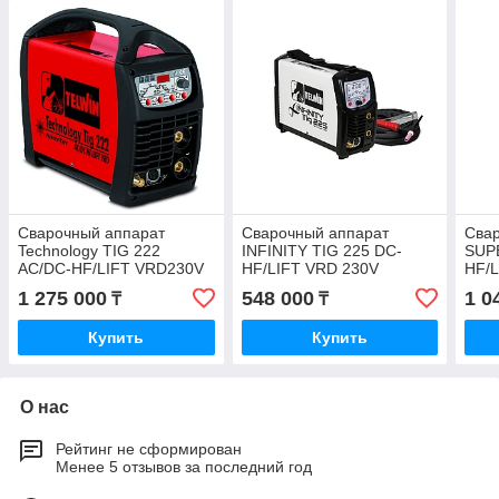
Сварочный аппарат
Сварочный аппарат
Сва
Technology TIG 222
INFINITY TIG 225 DC-
SUP
AC/DC-HF/LIFT VRD230V
HF/LIFT VRD 230V
HF/L
без аксес (816033)
(816089)
(816
1 275 000
548 000
1 0
₸
₸
Купить
Купить
О нас
Рейтинг не сформирован
Менее 5 отзывов за последний год