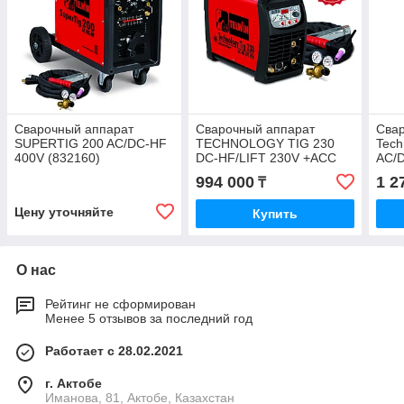
Сварочный аппарат
Сварочный аппарат
Сва
SUPERTIG 200 AC/DC-HF
TECHNOLOGY TIG 230
Tech
400V (832160)
DC-HF/LIFT 230V +ACC
AC/
(852055)
без 
994 000
1 2
₸
Цену уточняйте
Купить
О нас
Рейтинг не сформирован
Менее 5 отзывов за последний год
Работает с 28.02.2021
г. Актобе
Иманова, 81, Актобе, Казахстан