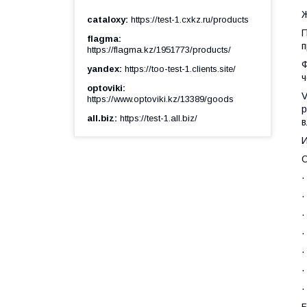
Ж
cataloxy
https://test-1.cxkz.ru/products
П
flagma
п
https://flagma.kz/1951773/products/
Ф
yandex
https://too-test-1.clients.site/
ч
optoviki
V
https://www.optoviki.kz/13389/goods
р
all.biz
https://test-1.all.biz/
в
И
·
·
·
·
·
·
·