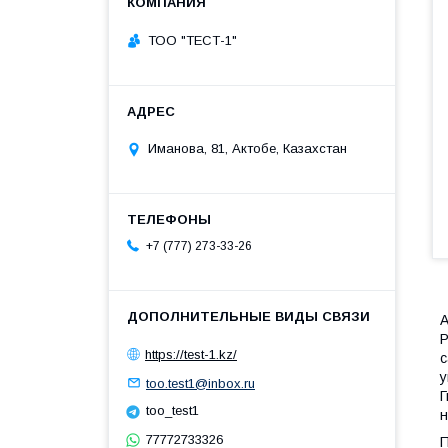
ТОО "ТЕСТ-1"
Иманова, 81, Актобе, Казахстан
+7 (777) 273-33-26
A
Р
https://test-1.kz/
с
у
too.test1@inbox.ru
Г
too_test1
н
77772733326