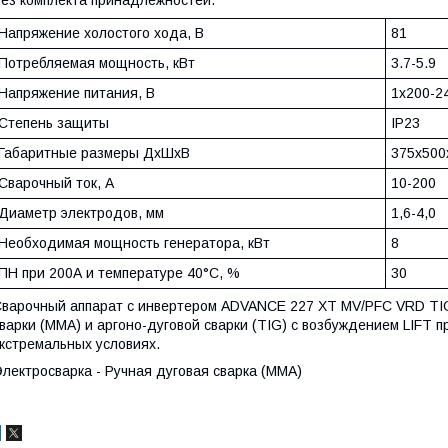
ез комплекта принадлежностей.
Напряжение холостого хода, В
81
Потребляемая мощность, кВт
3.7-5.9
Напряжение питания, В
1х200-24
Степень защиты
IP23
Габаритные размеры ДхШхВ
375х500
Сварочный ток, А
10-200
Диаметр электродов, мм
1,6-4,0
Необходимая мощность генератора, кВт
8
ПН при 200А и температуре 40°С, %
30
варочный аппарат с инвертером ADVANCE 227 XT MV/PFC VRD TIG
варки (MMA) и аргоно-дуговой сварки (TIG) с возбуждением LIFT п
кстремальных условиях.
лектросварка - Ручная дуговая сварка (ММА)