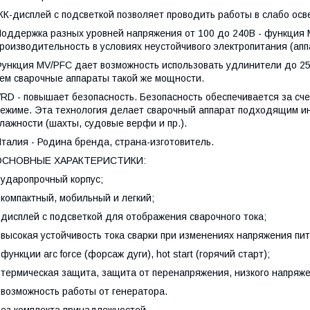
К-дисплей с подсветкой позволяет проводить работы в слабо ос
оддержка разных уровней напряжения от 100 до 240В - функция 
роизводительность в условиях неустойчивого электропитания (апп
ункция MV/PFC дает возможность использовать удлинители до 25
ем сварочные аппараты такой же мощности.
RD - повышает безопасность. Безопасность обеспечивается за сч
ежиме. Эта технология делает сварочный аппарат подходящим и
лажности (шахты, судовые верфи и пр.).
талия - Родина бренда, страна-изготовитель.
ОСНОВНЫЕ ХАРАКТЕРИСТИКИ:
 ударопрочный корпус;
 компактный, мобильный и легкий;
 дисплей с подсветкой для отображения сварочного тока;
 высокая устойчивость тока сварки при изменениях напряжения пи
 функции arc force (форсаж дуги), hot start (горячий старт);
 термическая защита, защита от перенапряжения, низкого напряжен
 возможность работы от генератора.