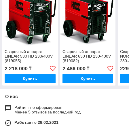
Сварочный аппарат
Сварочный аппарат
Сва
LINEAR 530 HD 230/400V
LINEAR 630 HD 230-400V
NOR
(819055)
(819082)
230-
2 218 000
2 486 000
229
₸
₸
Купить
Купить
О нас
Рейтинг не сформирован
Менее 5 отзывов за последний год
Работает с 28.02.2021