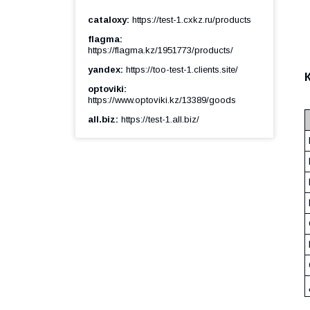
cataloxy
https://test-1.cxkz.ru/products
flagma
https://flagma.kz/1951773/products/
yandex
https://too-test-1.clients.site/
optoviki
https://www.optoviki.kz/13389/goods
all.biz
https://test-1.all.biz/