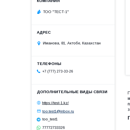
ТОО "ТЕСТ-1"
Иманова, 81, Актобе, Казахстан
+7 (777) 273-33-26
П
м
https://test-1.kz/
п
з
too.test1@inbox.ru
too_test1
77772733326