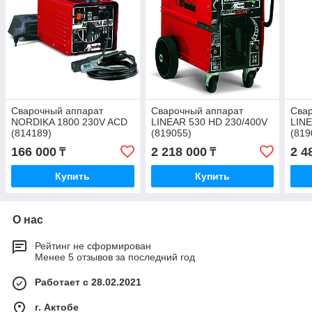
Сварочный аппарат
Сварочный аппарат
Сва
NORDIKA 1800 230V ACD
LINEAR 530 HD 230/400V
LINE
(814189)
(819055)
(819
166 000
2 218 000
2 4
₸
₸
Купить
Купить
О нас
Рейтинг не сформирован
Менее 5 отзывов за последний год
Работает с 28.02.2021
г. Актобе