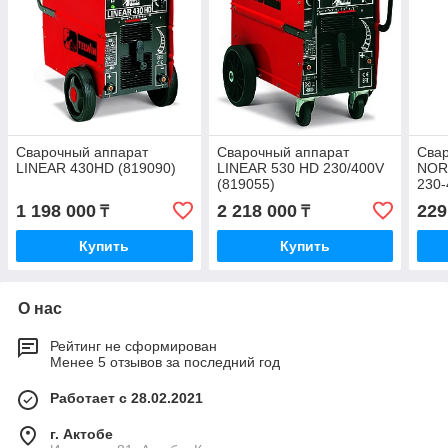
Сварочный аппарат
Сварочный аппарат
Сва
LINEAR 430HD (819090)
LINEAR 530 HD 230/400V
NOR
(819055)
230-
1 198 000
2 218 000
229
₸
₸
Купить
Купить
О нас
Рейтинг не сформирован
Менее 5 отзывов за последний год
Работает с 28.02.2021
г. Актобе