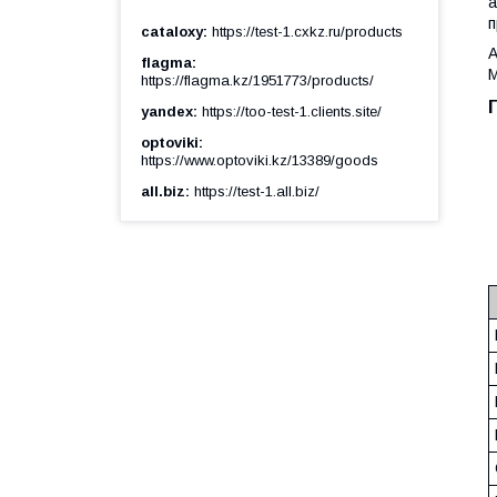
а
п
cataloxy
https://test-1.cxkz.ru/products
А
flagma
https://flagma.kz/1951773/products/
yandex
https://too-test-1.clients.site/
optoviki
https://www.optoviki.kz/13389/goods
all.biz
https://test-1.all.biz/