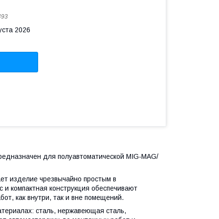
493
уста 2026
редназначен для полуавтоматической MIG-MAG/
ет изделие чрезвычайно простым в
с и компактная конструкция обеспечивают
от, как внутри, так и вне помещений.
атериалах: сталь, нержавеющая сталь,