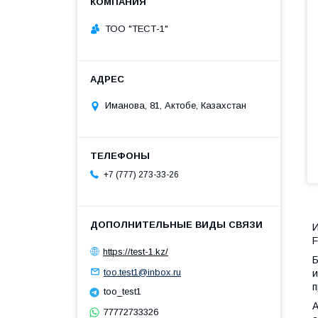
ТОО "ТЕСТ-1"
Иманова, 81, Актобе, Казахстан
+7 (777) 273-33-26
И
F
https://test-1.kz/
Б
too.test1@inbox.ru
и
п
too_test1
А
77772733326