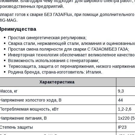
люминий. Благодаря чему подходит для широкого спектра работ, 
роизводственных предприятий.
ппарат готов к сварке БЕЗ ГАЗА/Flux, при помощи дополнительног
MIG-MAG.
Преимущества
Простая синергетическая регулировка;
Сварка стали, нержавеющей стали, алюминия и оцинкованных
Простая смена полярности для сварки С ГАЗАОМ/БЕЗ ГАЗА;
Инверторная технология обеспечивает великолепное качество
Возможность использования с генераторами;
Термозащита, защита от перенапряжения, низкого напряжения,
Родина бренда, страна-изготовитель: Италия.
Характеристика
Масса, кг
9,3
Напряжение холостого хода, В
44
Потребляемая мощность, кВт
1,2-2,6
Напряжение питания, В
1х220 (5
Степень защиты
IP23