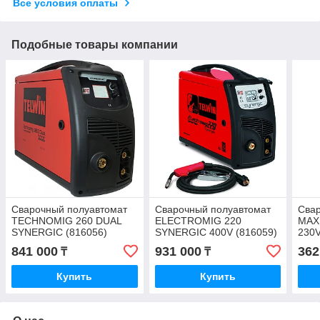
Все условия оплаты
Подобные товары компании
Сварочный полуавтомат
Сварочный полуавтомат
Сва
TECHNOMIG 260 DUAL
ELECTROMIG 220
MAX
SYNERGIC (816056)
SYNERGIC 400V (816059)
230V
841 000
931 000
362
₸
₸
Купить
Купить