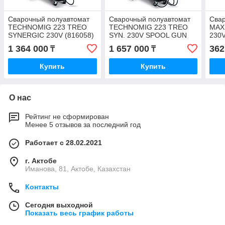
Сварочный полуавтомат
Сварочный полуавтомат
Сва
TECHNOMIG 223 TREO
TECHNOMIG 223 TREO
MAX
SYNERGIC 230V (816058)
SYN. 230V SPOOL GUN
230V
(816120)
1 364 000
1 657 000
362
₸
₸
Купить
Купить
О нас
Рейтинг не сформирован
Менее 5 отзывов за последний год
Работает с 28.02.2021
г. Актобе
Иманова, 81, Актобе, Казахстан
Контакты
Сегодня выходной
Показать весь график работы