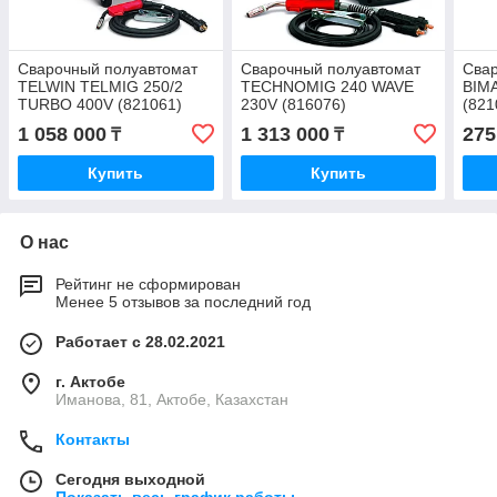
Сварочный полуавтомат
Сварочный полуавтомат
Сва
TELWIN TELMIG 250/2
TECHNOMIG 240 WAVE
BIM
TURBO 400V (821061)
230V (816076)
(821
1 058 000
1 313 000
275
₸
₸
Купить
Купить
О нас
Рейтинг не сформирован
Менее 5 отзывов за последний год
Работает с 28.02.2021
г. Актобе
Иманова, 81, Актобе, Казахстан
Контакты
Сегодня выходной