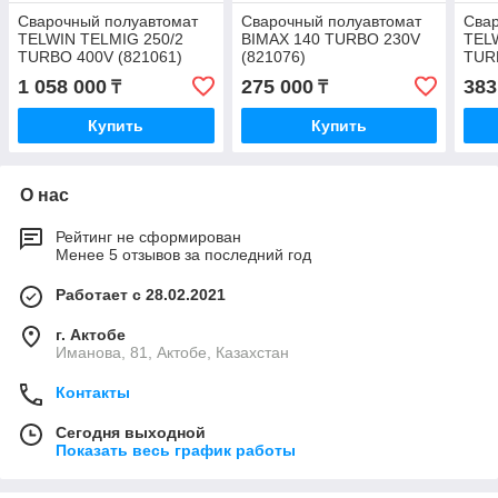
Сварочный полуавтомат
Сварочный полуавтомат
Сва
TELWIN TELMIG 250/2
BIMAX 140 TURBO 230V
TEL
TURBO 400V (821061)
(821076)
TUR
1 058 000
275 000
383
₸
₸
Купить
Купить
О нас
Рейтинг не сформирован
Менее 5 отзывов за последний год
Работает с 28.02.2021
г. Актобе
Иманова, 81, Актобе, Казахстан
Контакты
Сегодня выходной
Показать весь график работы