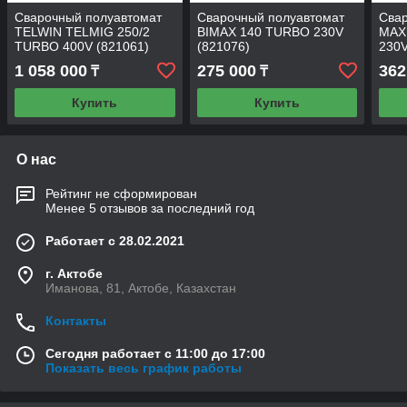
Сварочный полуавтомат
Сварочный полуавтомат
Сва
TELWIN TELMIG 250/2
BIMAX 140 TURBO 230V
MAX
TURBO 400V (821061)
(821076)
230V
1 058 000
275 000
362
₸
₸
Купить
Купить
О нас
Рейтинг не сформирован
Менее 5 отзывов за последний год
Работает с 28.02.2021
г. Актобе
Иманова, 81, Актобе, Казахстан
Контакты
Сегодня работает с 11:00 до 17:00
Показать весь график работы