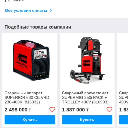
Все условия оплаты
Подобные товары компании
Сварочный аппарат
Сварочный полуавтомат
Сва
SUPERIOR 630 CE VRD
SUPERMIG 350i PACK +
SUP
230-400V (816032)
TROLLEY 400V (816903)
400V
2 498 000
1 887 000
1 6
₸
₸
Купить
Купить