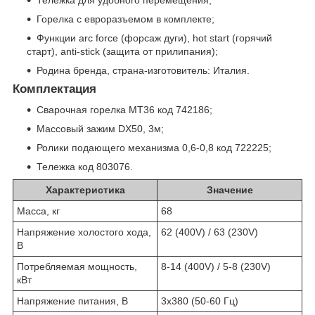
Горелка с евроразъемом в комплекте;
Функции arc force (форсаж дуги), hot start (горячий
старт), anti-stick (защита от прилипания);
Родина бренда, страна-изготовитель: Италия.
Комплектация
Сварочная горелка MT36 код 742186;
Массовый зажим DX50, 3м;
Ролики подающего механизма 0,6-0,8 код 722225;
Тележка код 803076.
Характеристика
Значение
Масса, кг
68
Напряжение холостого хода,
62 (400V) / 63 (230V)
В
Потребляемая мощность,
8-14 (400V) / 5-8 (230V)
кВт
Напряжение питания, В
3х380 (50-60 Гц)