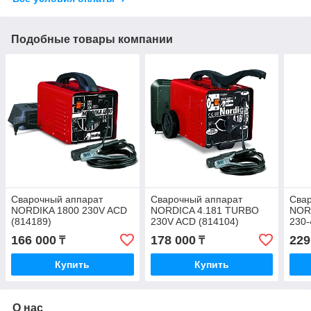
Подобные товары компании
Сварочный аппарат
Сварочный аппарат
Сва
NORDIKA 1800 230V ACD
NORDICA 4.181 TURBO
NOR
(814189)
230V ACD (814104)
230-
166 000
178 000
229
₸
₸
Купить
Купить
О нас