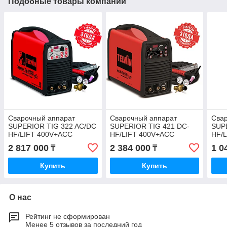
Подобные товары компании
Сварочный аппарат
Сварочный аппарат
Сва
SUPERIOR TIG 322 AC/DC
SUPERIOR TIG 421 DC-
SUP
HF/LIFT 400V+ACC
HF/LIFT 400V+ACC
HF/L
(816130)
(816132)
(816
2 817 000
2 384 000
1 0
₸
₸
Купить
Купить
О нас
Рейтинг не сформирован
Менее 5 отзывов за последний год