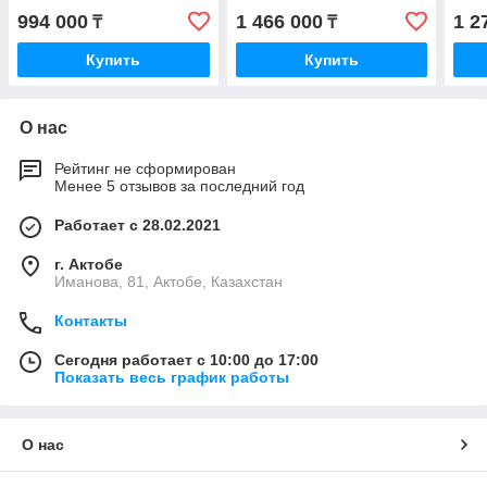
(852055)
(852054)
без 
994 000
1 466 000
1 2
₸
₸
Купить
Купить
О нас
Рейтинг не сформирован
Менее 5 отзывов за последний год
Работает с 28.02.2021
г. Актобе
Иманова, 81, Актобе, Казахстан
Контакты
Сегодня работает с 10:00 до 17:00
Показать весь график работы
О нас