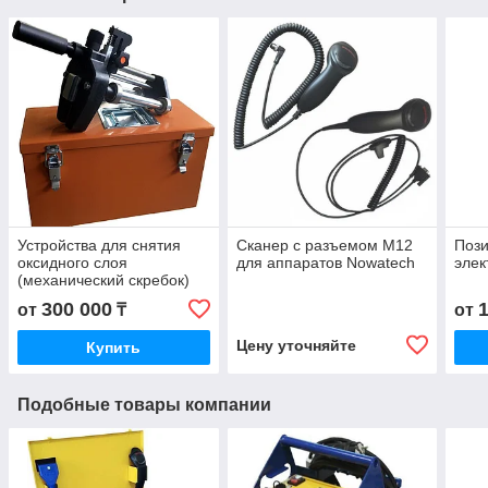
Устройства для снятия
Сканер с разъемом M12
Поз
оксидного слоя
для аппаратов Nowatech
элек
(механический скребок)
300 000
от
₸
от
Цену уточняйте
Купить
Подобные товары компании