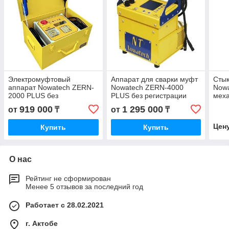
Электромуфтовый
Аппарат для сварки муфт
Стык
аппарат Nowatech ZERN-
Nowatech ZERN-4000
Nowa
2000 PLUS без
PLUS без регистрации
мех
протоколирования.
протоколов
919 000
1 295 000
от
₸
от
₸
Цен
Купить
Купить
О нас
Рейтинг не сформирован
Менее 5 отзывов за последний год
Работает с 28.02.2021
г. Актобе