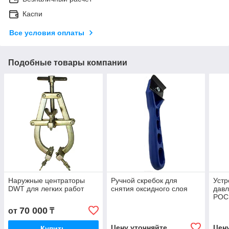
Каспи
Все условия оплаты
Подобные товары компании
Наружные центраторы
Ручной скребок для
Устр
DWT для легких работ
снятия оксидного слоя
дав
POCN
70 000
от
₸
Цену уточняйте
Цен
Купить