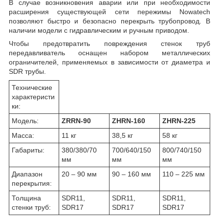
В случае возникновения аварии или при необходимости
расширения существующей сети пережимы Nowatech
позволяют быстро и безопасно перекрыть трубопровод. В
наличии модели с гидравлическим и ручным приводом.
Чтобы предотвратить повреждения стенок труб
передавливатель оснащен набором металлических
ограничителей, применяемых в зависимости от диаметра и
SDR трубы.
Технические
характеристи
ки:
Модель:
ZRRN-90
ZHRN-160
ZHRN-225
Масса:
11 кг
38,5 кг
58 кг
Габариты:
380/380/70
700/640/150
800/740/150
мм
мм
мм
Диапазон
20 – 90 мм
90 – 160 мм
110 – 225 мм
перекрытия:
Толщина
SDR11,
SDR11,
SDR11,
стенки труб:
SDR17
SDR17
SDR17