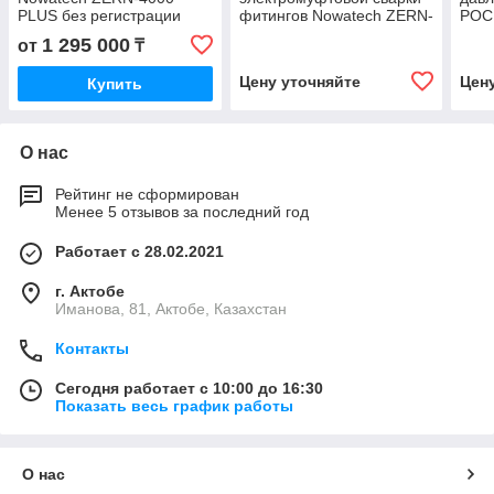
PLUS без регистрации
фитингов Nowatech ZERN-
POCN
протоколов
160
1 295 000
от
₸
Цену уточняйте
Цен
Купить
О нас
Рейтинг не сформирован
Менее 5 отзывов за последний год
Работает с 28.02.2021
г. Актобе
Иманова, 81, Актобе, Казахстан
Контакты
Сегодня работает с 10:00 до 16:30
Показать весь график работы
О нас