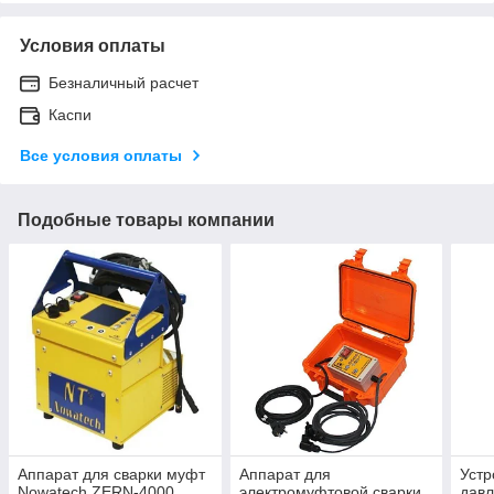
Условия оплаты
Безналичный расчет
Каспи
Все условия оплаты
Подобные товары компании
Аппарат для сварки муфт
Аппарат для
Устр
Nowatech ZERN-4000
электромуфтовой сварки
дав