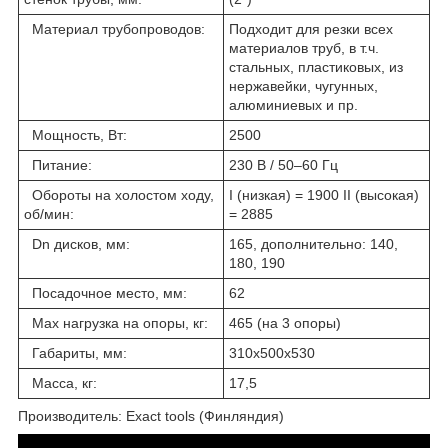
Материал трубопроводов:
Подходит для резки всех
материалов труб, в т.ч.
стальных, пластиковых, из
нержавейки, чугунных,
алюминиевых и пр.
Мощность, Вт:
2500
Питание:
230 В / 50–60 Гц
Обороты на холостом ходу,
I (низкая) = 1900 II (высокая)
об/мин:
= 2885
Dn дисков, мм:
165, дополнительно: 140,
180, 190
Посадочное место, мм:
62
Max нагрузка на опоры, кг:
465 (на 3 опоры)
Габариты, мм:
310х500х530
Масса, кг:
17,5
Производитель: Exact tools (Финляндия)