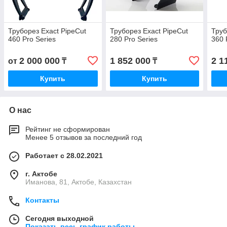
Труборез Exact PipeCut
Труборез Exact PipeCut
Труб
460 Pro Series
280 Pro Series
360 
2 000 000
1 852 000
2 1
от
₸
₸
Купить
Купить
О нас
Рейтинг не сформирован
Менее 5 отзывов за последний год
Работает с 28.02.2021
г. Актобе
Иманова, 81, Актобе, Казахстан
Контакты
Сегодня выходной
Показать весь график работы