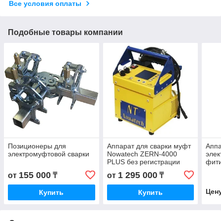
Все условия оплаты
Подобные товары компании
Позиционеры для
Аппарат для сварки муфт
Аппа
электромуфтовой сварки
Nowatech ZERN-4000
элек
PLUS без регистрации
фити
протоколов
160
155 000
1 295 000
от
₸
от
₸
Цен
Купить
Купить